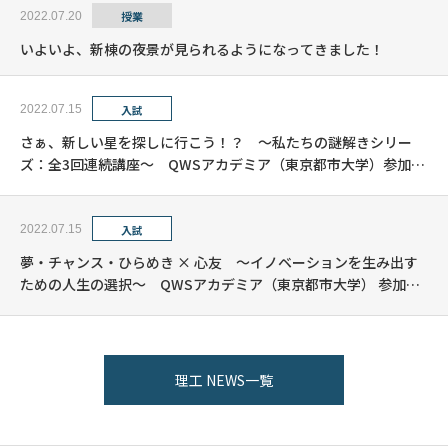
授業
2022.07.20
いよいよ、新棟の夜景が見られるようになってきました！
2022.07.15
入試
さぁ、新しい星を探しに行こう！？ ～私たちの謎解きシリー
ズ：全3回連続講座～ QWSアカデミア（東京都市大学）参加者
募集中！
2022.07.15
入試
夢・チャンス・ひらめき × 心友 ～イノベーションを生み出す
ための人生の選択～ QWSアカデミア（東京都市大学） 参加者
募集中！（好評 満席となったため、10席、増やしました！）
理工 NEWS一覧