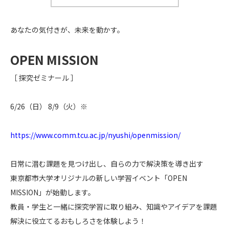
あなたの気付きが、未来を動かす。
OPEN
MISSION
［ 探究ゼミナール ］
6/26
（日）
8/9
（火）
※
https://www.comm.tcu.ac.jp/nyushi/openmission/
日常に潜む課題を見つけ出し、自らの力で解決策を導き出す
東京都市大学オリジナルの新しい学習イベント「OPEN
MISSION」が始動します。
教員・学生と一緒に探究学習に取り組み、知識やアイデアを課題
解決に役立てるおもしろさを体験しよう！