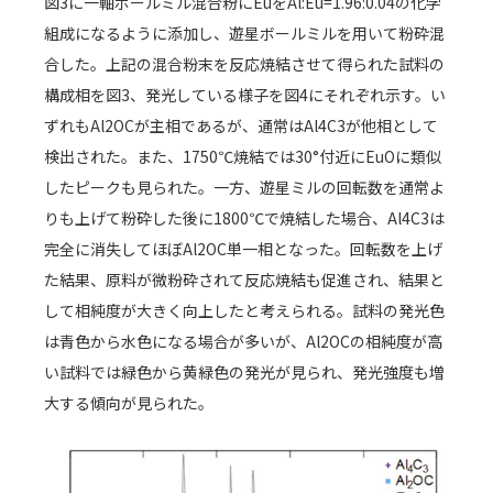
図3に一軸ボールミル混合粉にEuをAl:Eu=1.96:0.04の化学
組成になるように添加し、遊星ボールミルを用いて粉砕混
合した。上記の混合粉末を反応焼結させて得られた試料の
構成相を図3、発光している様子を図4にそれぞれ示す。い
ずれもAl2OCが主相であるが、通常はAl4C3が他相として
検出された。また、1750℃焼結では30°付近にEuOに類似
したピークも見られた。一方、遊星ミルの回転数を通常よ
りも上げて粉砕した後に1800℃で焼結した場合、Al4C3は
完全に消失してほぼAl2OC単一相となった。回転数を上げ
た結果、原料が微粉砕されて反応焼結も促進され、結果と
して相純度が大きく向上したと考えられる。試料の発光色
は青色から水色になる場合が多いが、Al2OCの相純度が高
い試料では緑色から黄緑色の発光が見られ、発光強度も増
大する傾向が見られた。