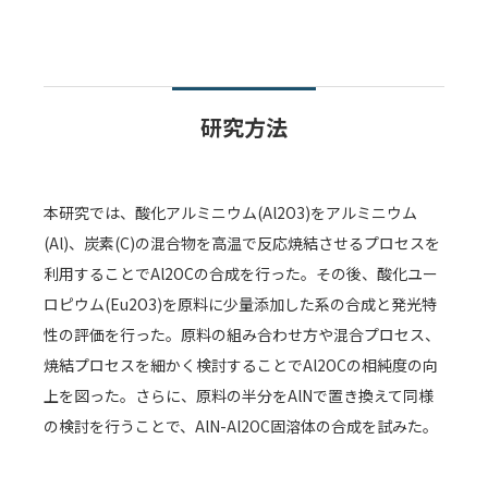
研究方法
本研究では、酸化アルミニウム(Al2O3)をアルミニウム
(Al)、炭素(C)の混合物を高温で反応焼結させるプロセスを
利用することでAl2OCの合成を行った。その後、酸化ユー
ロピウム(Eu2O3)を原料に少量添加した系の合成と発光特
性の評価を行った。原料の組み合わせ方や混合プロセス、
焼結プロセスを細かく検討することでAl2OCの相純度の向
上を図った。さらに、原料の半分をAlNで置き換えて同様
の検討を行うことで、AlN-Al2OC固溶体の合成を試みた。