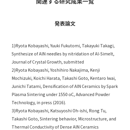
関連する研究成果一覧
発表論文
1)Ryota Kobayashi, Yuuki Fukutomi, Takayuki Takagi,
Synthesize of AlN needles by nitridation of Al-Simelt,
Journal of Crystal Growth, submitted
2)Ryota Kobayashi, Yoshihiro Nakajima, Kenji
Mochizuki, Koichi Harata, Takashi Goto, Kentaro Iwai,
Junichi Tatami, Densification of AlN Ceramics by Spark
Plasma Sintering under 1550 oC, Advanced Powder
Technology, in press (2016).
3)Ryota Kobayashi, Katsuyoshi Oh-ishi, Rong Tu,
Takashi Goto, Sintering behavior, Microstructure, and
Thermal Conductivity of Dense AlN Ceramics