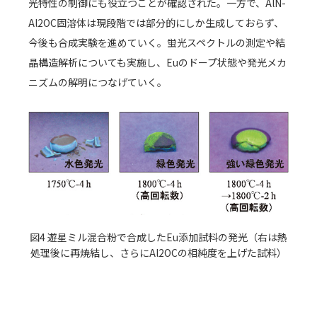
光特性の制御にも役立つことが確認された。一方で、AlN-
Al2OC固溶体は現段階では部分的にしか生成しておらず、
今後も合成実験を進めていく。蛍光スペクトルの測定や結
晶構造解析についても実施し、Euのドープ状態や発光メカ
ニズムの解明につなげていく。
図4 遊星ミル混合粉で合成したEu添加試料の発光（右は熱
処理後に再焼結し、さらにAl2OCの相純度を上げた試料）