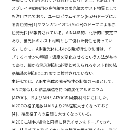
基板として応用されている材料である。近年、AlNはディ
スプレイや照明用の高信頼性の蛍光体のホスト物質として
も注目されており、ユーロピウムイオン(Eu2+)ドープによ
る青色発光[1]やマンガンイオン(Mn2+)のドープによる赤
色発光[2]が報告されている。AlNは熱的、化学的に安定で
あり、蛍光体のホスト材料として優れた特性を持ってい
る。しかし、AlN蛍光体における発光特性の制御は、ドー
プするイオンの種類・濃度を変化させるという方法が基本
であり、細かな発光制御に必要と考えられるホスト側の結
晶構造の制御はこれまでに検討されていない。
本研究では、AlN蛍光体の発光特性の制御の一環として、
AlNに類似した結晶構造を持つ酸炭化アルミニウム
(Al2OC)、およびAlNとAl2OCの固溶体[3]に注目した。
Al2OCの格子定数はAlNより2%程度大きくなっており
[4]、結晶格子内の空間も大きくなっている。
Al2OCにAlNの場合と同様に発光イオンをドープできれ