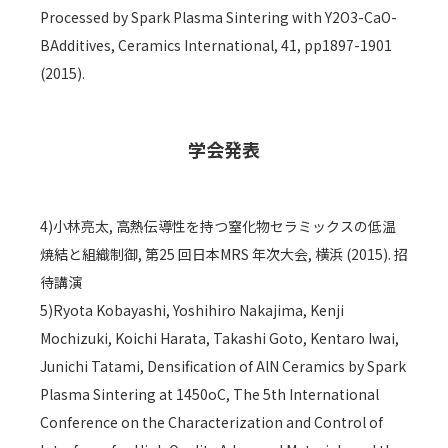
Processed by Spark Plasma Sintering with Y2O3-CaO-
BAdditives, Ceramics International, 41, pp1897-1901
(2015).
学会発表
4)小林亮太, 高熱伝導性を持つ窒化物セラミックスの低温
焼結と組織制御, 第25 回日本MRS 年次大会, 横浜 (2015). 招
待講演
5)Ryota Kobayashi, Yoshihiro Nakajima, Kenji
Mochizuki, Koichi Harata, Takashi Goto, Kentaro Iwai,
Junichi Tatami, Densification of AlN Ceramics by Spark
Plasma Sintering at 1450oC, The 5th International
Conference on the Characterization and Control of