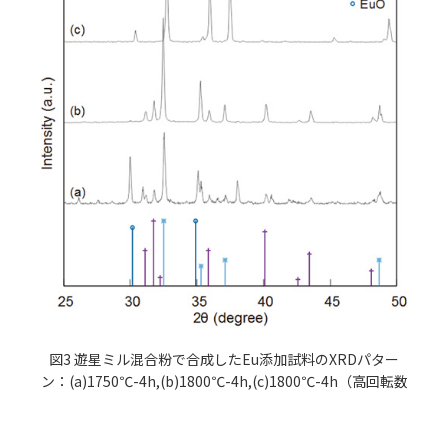
図3 遊星ミル混合粉で合成したEu添加試料のXRDパター
ン：(a)1750℃-4h,(b)1800℃-4h,(c)1800℃-4h（高回転数