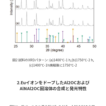
図2 試料のXRDパターン: (a)1400℃-1 h,(b)1750℃-2 h,
(c)1400℃-1h焼結後に1750℃-2
2.EuイオンをドープしたAl2OCおよび
AlNAl2OC固溶体の合成と発光特性