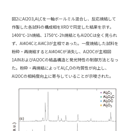
図2にAl2O3,Al,Cを一軸ボールミル混合し、反応焼結して
作製した各試料の構成相をXRDで同定した結果を示す。
1400℃-1h焼結、1750℃-2h焼結ともAl2OCは全く見られ
ず、Al4O4CとAl4C3が主相であった。一度焼結した試料を
粉砕・再焼結するとAl4O4Cが消失し、Al2OCが主相図
1AlNおよびAl2OCの結晶構造と発光特性の制御方法となっ
た。粉砕・再焼結によってAl,C,Oの均質性が向上し、
Al2OCの相純度向上に寄与していることが示唆された。